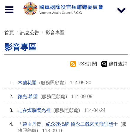
按 Enter 到主內容區
Toggle
Toggle
navigation
navigat
首頁
訊息公告
影音專區
影音專區
RSS訂閱
條件查詢
1.
木蘭花開
(服務照顧處)
114-09-30
2.
微光.希望
(服務照顧處)
114-09-09
3.
走在燦爛榮光裡
(服務照顧處)
114-04-24
4.
「碧血丹青」紀念碑揭牌 悼念二戰來美飛訓烈士
(服
務照顧處)
113-09-16