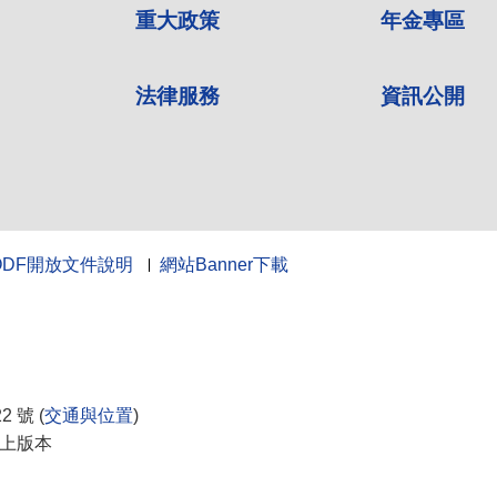
重大政策
年金專區
法律服務
資訊公開
ODF開放文件說明
網站Banner下載
10
 號 (
交通與位置
)
0以上版本