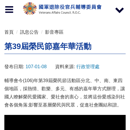
按 Enter 到主內容區
Toggle
Toggle
navigation
navigat
首頁
訊息公告
影音專區
第39屆榮民節嘉年華活動
發布日期:
107-01-08
資料來源:
行政管理處
輔導會今(106)年第39屆榮民節活動區分北、中、南、東四
個地區，採熱情、歡樂、多元、有感的嘉年華方式辦理，讓
國人瞭解榮民愛國家、愛社會的衷心，並將這份愛感染到社
會各個角落;影響至基層榮民與民眾，促進社會團結和諧。