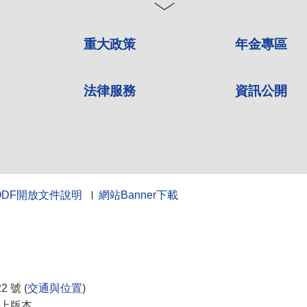
重大政策
年金專區
法律服務
資訊公開
ODF開放文件說明
網站Banner下載
10
 號 (
交通與位置
)
0以上版本