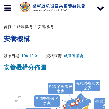
按 Enter 到主內容區
Toggle
Toggle
navigation
navigat
首頁
所屬機構
安養機構
安養機構
發布日期:
106-12-01
資料來源:
就養養護處
安養機構分佈圖
板橋榮譽國民
桃園榮譽國民
之家
之家
八德榮譽國民
臺北榮
之家
之