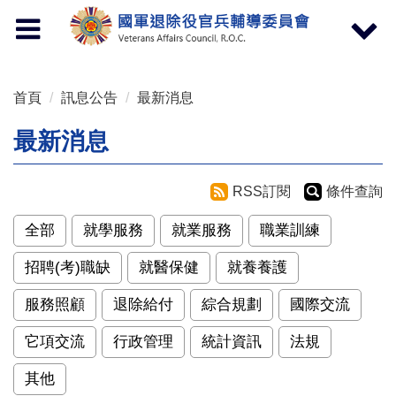
按 Enter 到主內容區
Toggle
Toggle
navigation
navigat
首頁
訊息公告
最新消息
最新消息
RSS訂閱
條件查詢
全部
就學服務
就業服務
職業訓練
招聘(考)職缺
就醫保健
就養養護
服務照顧
退除給付
綜合規劃
國際交流
它項交流
行政管理
統計資訊
法規
其他