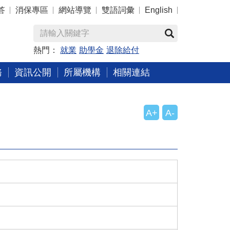
答
消保專區
網站導覽
雙語詞彙
English
熱門：
就業
助學金
退除給付
務
資訊公開
所屬機構
相關連結
A+
A-