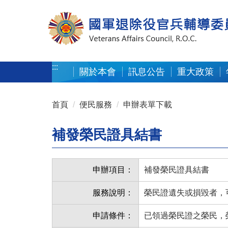
按 Enter 到主內容區
:::
關於本會
訊息公告
重大政策
:::
首頁
便民服務
申辦表單下載
補發榮民證具結書
申辦項目：
補發榮民證具結書
服務說明：
榮民證遺失或損毀者，
申請條件：
已領過榮民證之榮民，