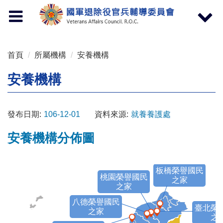
按 Enter 到主內容區
Toggle
Toggle
navigation
navigat
首頁
所屬機構
安養機構
安養機構
發布日期:
106-12-01
資料來源:
就養養護處
安養機構分佈圖
板橋榮譽國民
桃園榮譽國民
之家
之家
八德榮譽國民
臺北榮
之家
之