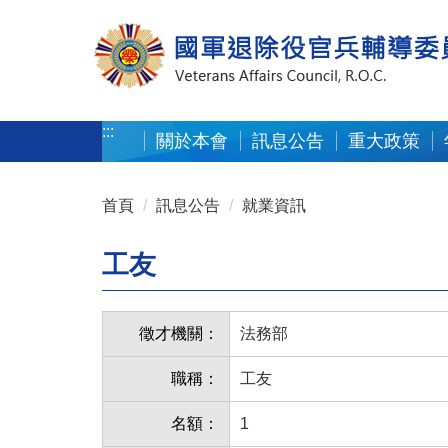
按 Enter 到主內容區
:::
關於本會
訊息公告
重大政策
:::
首頁
訊息公告
就業資訊
工友
徵才機關：
法務部
職稱：
工友
名額：
1