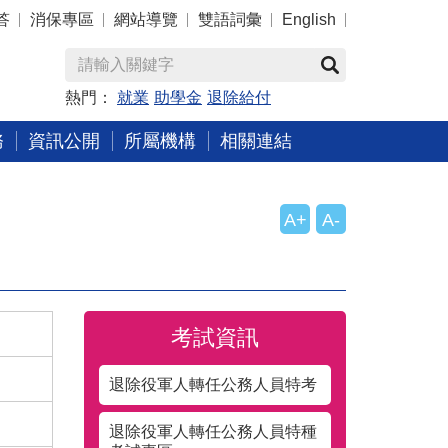
答
消保專區
網站導覽
雙語詞彙
English
熱門：
就業
助學金
退除給付
務
資訊公開
所屬機構
相關連結
A+
A-
考試資訊
退除役軍人轉任公務人員特考
退除役軍人轉任公務人員特種