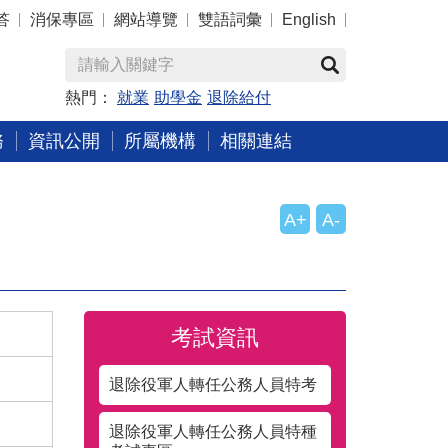
答
消保專區
網站導覽
雙語詞彙
English
熱門：
就業
助學金
退除給付
務
資訊公開
所屬機構
相關連結
A+
A-
考試資訊
退除役軍人轉任公務人員特考
退除役軍人轉任公務人員特種