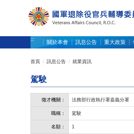
按 Enter 到主內容區
:::
關於本會
訊息公告
重大政策
:::
首頁
訊息公告
就業資訊
駕駛
徵才機關：
法務部行政執行署嘉義分署
職稱：
駕駛
名額：
1