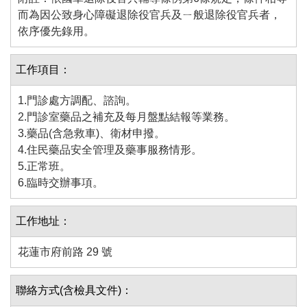
而為因公致身心障礙退除役官兵及ㄧ般退除役官兵者，
依序優先錄用。
工作項目：
1.門診處方調配、諮詢。
2.門診室藥品之補充及每月盤點結報等業務。
3.藥品(含急救車)、衛材申撥。
4.住民藥品安全管理及藥事服務情形。
5.正常班。
6.臨時交辦事項。
工作地址：
花蓮市府前路 29 號
聯絡方式(含檢具文件)：