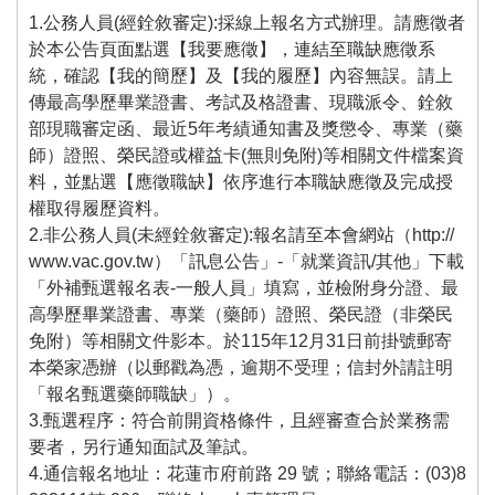
1.公務人員(經銓敘審定):採線上報名方式辦理。請應徵者
於本公告頁面點選【我要應徵】，連結至職缺應徵系
統，確認【我的簡歷】及【我的履歷】內容無誤。請上
傳最高學歷畢業證書、考試及格證書、現職派令、銓敘
部現職審定函、最近5年考績通知書及獎懲令、專業（藥
師）證照、榮民證或權益卡(無則免附)等相關文件檔案資
料，並點選【應徵職缺】依序進行本職缺應徵及完成授
權取得履歷資料。
2.非公務人員(未經銓敘審定):報名請至本會網站（http://
www.vac.gov.tw）「訊息公告」-「就業資訊/其他」下載
「外補甄選報名表-一般人員」填寫，並檢附身分證、最
高學歷畢業證書、專業（藥師）證照、榮民證（非榮民
免附）等相關文件影本。於115年12月31日前掛號郵寄
本榮家憑辦（以郵戳為憑，逾期不受理；信封外請註明
「報名甄選藥師職缺」）。
3.甄選程序：符合前開資格條件，且經審查合於業務需
要者，另行通知面試及筆試。
4.通信報名地址：花蓮市府前路 29 號；聯絡電話：(03)8