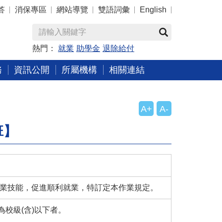
答
消保專區
網站導覽
雙語詞彙
English
熱門：
就業
助學金
退除給付
務
資訊公開
所屬機構
相關連結
A+
A-
班】
專業技能，促進順利就業，特訂定本作業規定。
校級(含)以下者。