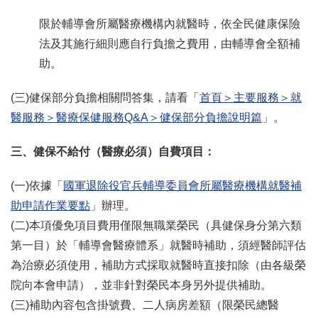
限於輔導會所屬醫療機構內就醫時，依全民健康保險
法及其施行細則應自行負擔之費用，由輔導會全額補
助。
(三)健保部分負擔相關問答集，請看「
首頁＞主要服務＞就
醫服務＞醫療保健服務Q&A＞健保部分負擔說明篇
」。
三、健保不給付（醫療必須）自費項目：
(一)依據「
國軍退除役官兵輔導委員會所屬醫療機構就醫補
助申請作業要點
」辦理。
(二)本項優免項目費用僅限無職業榮民（具健保身分第六類
第一目）於「輔導會醫療體系」就醫時補助，須經醫師評估
為治療必須使用，補助方式採取就醫時直接扣除（由各級榮
院向本會申請），並非針對榮民本身另外提供補助。
(三)補助內容包含掛號費、二人病房差額（限榮民總醫