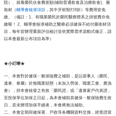
院）、就養榮民伙食費差額(補助普通飲食及治療飲食)、藥
衛材（
輔導會核准項目
，其中牙材類打8折）等費用皆免
繳。（備註：1、有職業榮民於榮民醫療體系之掛號費亦免
繳喔！ 2、輔導會核准補助之醫療必須健保不給付藥衛材項
目，每年皆辦理重新評估檢討並依實際需求滾動式修正，請
以本會最新公布項目為準）
★小叮嚀★
一、本會對於健保ㄧ般保險費之補助，是以當事人（榮民、
遺眷、眷屬）於無職業狀態（未加入勞保、職業工會、農漁
會），持本會核發之有效「榮民證」或「遺眷家戶代表證」
至投保單位加保之日起，為本會補助其健保ㄧ般保險費生效
日，若未辦理加保手續者，本會將無法補助。
二、本會定期與健保署、戶政等各機關資料交換，經查證當