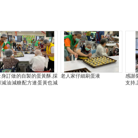
量身訂做的自製的蛋黃酥,採
老人家仔細刷蛋液
感謝
用減油減糖配方連蛋黃也減
支持
半~~讓老人家享用美食零負
鮮現
擔