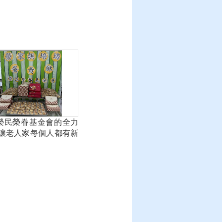
榮民榮眷基金會的全力
,讓老人家每個人都有新
烘蛋黃酥享用