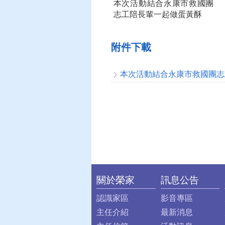
本次活動結合永康市救國團
志工陪長輩一起做蛋黃酥
附件下載
本次活動結合永康市救國團志工
關於榮家
訊息公告
:::
認識家區
影音專區
主任介紹
最新消息