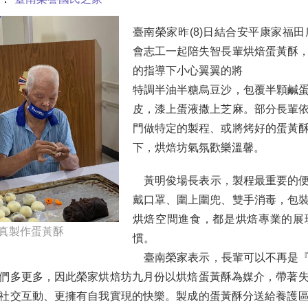
臺南榮家昨(8)日結合安平康家福
會志工一起陪失智長輩烘焙蛋黃酥
的指導下小心翼翼的將
特調半油半糖烏豆沙，包覆半顆鹹
皮，漆上蛋液撒上芝麻。部分長輩
門做特定的製程、或將烤好的蛋黃
下，烘焙坊氣氛歡樂溫馨。
黃明俊場長表示，製程最重要的便
戴口罩、圍上圍兜、雙手消毒，包
烘焙空間進食，都是烘焙專業的展
真製作蛋黃酥
慣。
臺南榮家表示，長輩可以不再是『
們多更多，因此榮家烘焙坊九月份以烘焙蛋黃酥為媒介，帶著
社交互動、更擁有自我實現的快樂。製成的蛋黃酥分送給養護