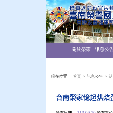
關於榮家
訊息公
現在位置
：
首頁
>
訊息公告
>
活
:::
台南榮家憶起烘焙
發布日期：
113-09-10
發布單位