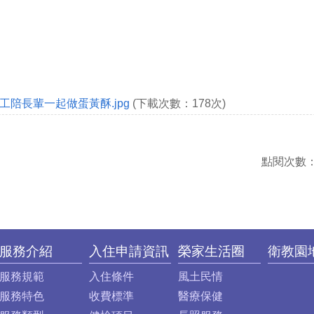
陪長輩一起做蛋黃酥.jpg
(下載次數：178次)
點閱次數
服務介紹
入住申請資訊
榮家生活圈
衛教園
服務規範
入住條件
風土民情
服務特色
收費標準
醫療保健