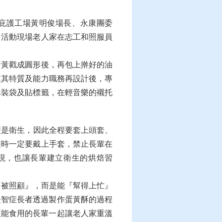
田庇護工場黃明俊場長、永康團委
，活動現場老人家在志工和照服員
蛋黃戳成圓形後，再包上擀好的油
依其特質及能力職務再設計後，專
酥裝袋及貼標籤，在輕音樂的襯托
是衛生，因此全程要套上頭套、
裝時一定要戴上手套，禁止長輩在
現，也讓長輩建立衛生的烘焙習
被照顧』，而是能『幫得上忙』
失智症長者透過製作蛋黃酥的過程
區能食用的長輩一起讓老人家重溫