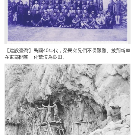
【建設臺灣】民國40年代，榮民弟兄們不畏艱難、披荊斬棘
在東部開墾，化荒漠為良田。