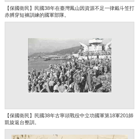
【保國衛民】民國38年在臺灣鳳山因資源不足一律戴斗笠打
赤膊穿短褲訓練的國軍部隊。
【保國衛民】民國38年古寧頭戰役中立功國軍第18軍201師
凱旋返台整訓。