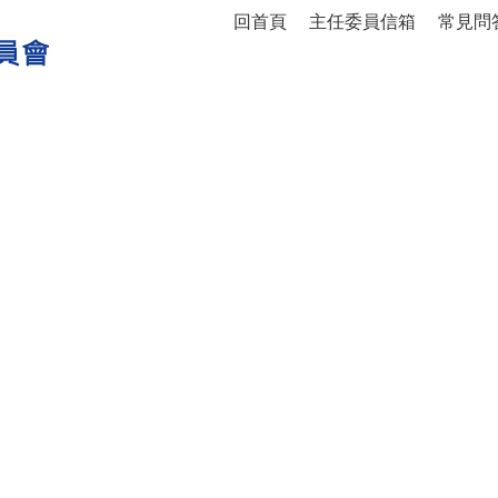
:::
回首頁
主任委員信箱
常見問
年金專區
便民服務
主要服務
一般服務
法律服
練
招聘(考)職缺
就醫保健
就養養護
服務照顧
規
其他
-02-03