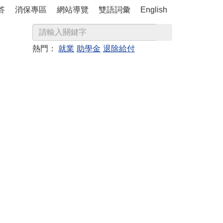
答
消保專區
網站導覽
雙語詞彙
English
熱門：
就業
助學金
退除給付
務
資訊公開
所屬機構
相關連結
RSS訂閱
條件查詢
退除給付
綜合規劃
國際交流