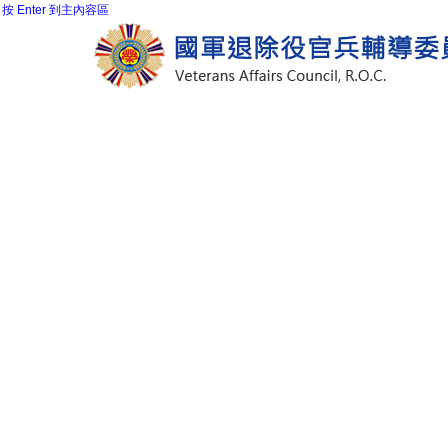
按 Enter 到主內容區
:::
關於本會
訊息公告
重大政策
:::
首頁
訊息公告
最新消息
最新消息
全部
就學服務
就業服務
職業訓
它項交流
行政管理
統計資訊
法
1.
總統接見美退協總會長
(服務照顧處)
115