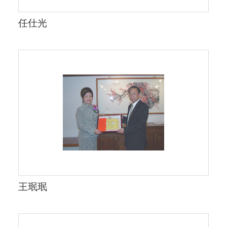
任仕光
王珉珉