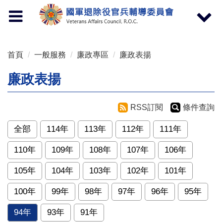
按 Enter 到主內容區
Toggle
Toggle
navigation
navigat
首頁
一般服務
廉政專區
廉政表揚
廉政表揚
RSS訂閱
條件查詢
全部
114年
113年
112年
111年
110年
109年
108年
107年
106年
105年
104年
103年
102年
101年
100年
99年
98年
97年
96年
95年
94年
93年
91年