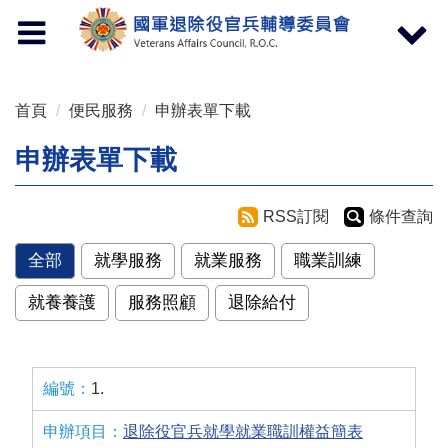
按 Enter 到主內容區
Toggle
Toggle
navigation
navigat
首頁
便民服務
申辦表單下載
申辦表單下載
RSS訂閱
條件查詢
全部
就學服務
就業服務
職業訓練
就養養護
服務照顧
退除給付
1.
退除役官兵就學就業職訓權益簡表