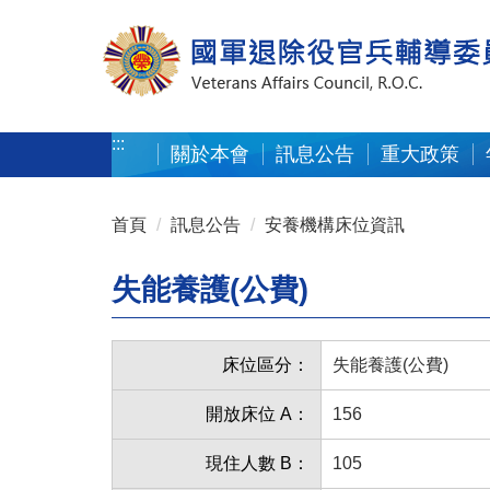
按 Enter 到主內容區
:::
關於本會
訊息公告
重大政策
:::
首頁
訊息公告
安養機構床位資訊
失能養護(公費)
床位區分：
失能養護(公費)
開放床位 A：
156
現住人數 B：
105