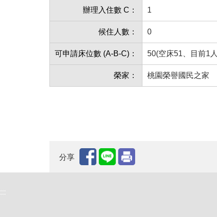
辦理入住數 C：
1
候住人數：
0
可申請床位數 (A-B-C)：
50(空床51、目前
榮家：
桃園榮譽國民之家
分享
:::