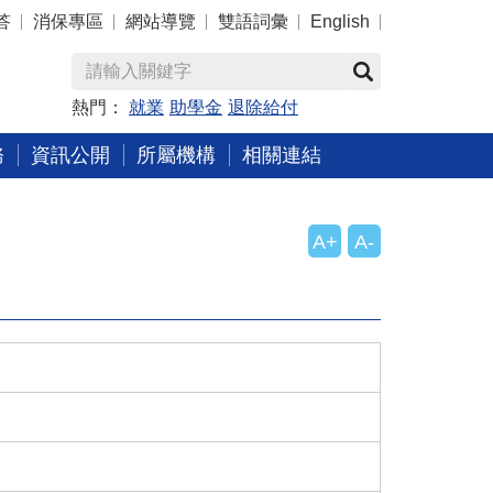
答
消保專區
網站導覽
雙語詞彙
English
熱門：
就業
助學金
退除給付
務
資訊公開
所屬機構
相關連結
A+
A-