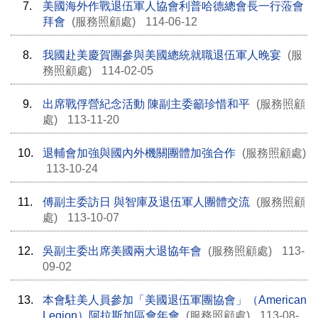
7.
美國海外作戰退伍軍人協會利普哈德總會長一行蒞會
拜會
(服務照顧處)
114-06-12
8.
我國赴美慶賀團參與美國總統就職退伍軍人晚宴
(服
務照顧處)
114-02-05
9.
出席戰俘營紀念活動 陳副主委籲珍惜和平
(服務照顧
處)
113-11-20
10.
退輔會加強與國內外機關團體加強合作
(服務照顧處)
113-10-24
11.
傅副主委訪日 與智庫及退伍軍人團體交流
(服務照顧
處)
113-10-07
12.
吳副主委出席美國兩大退協年會
(服務照顧處)
113-
09-02
13.
本會駐美人員參加「美國退伍軍團協會」（American
Legion）阿拉斯加區會年會
(服務照顧處)
113-08-