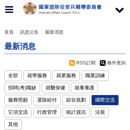
按 Enter 到主內容區
Toggle
Toggle
navigation
navigat
首頁
訊息公告
最新消息
最新消息
RSS訂閱
條件查詢
全部
就學服務
就業服務
職業訓練
招聘(考)職缺
就醫保健
就養養護
服務照顧
退除給付
綜合規劃
國際交流
它項交流
行政管理
統計資訊
法規
其他