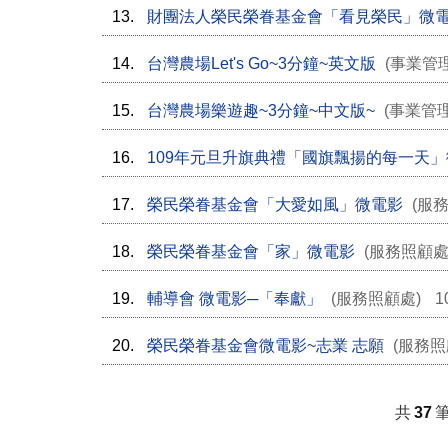
13.
財團法人榮民榮眷基金會「看見榮民」微
14.
台灣農場Let's Go~3分鐘~英文版
(事業管
15.
台灣農場樂遊趣~3分鐘~中文版~
(事業管
16.
109年元旦升旗典禮「國旗飄揚的每一天
17.
榮民榮眷基金會「大愛如風」微電影
(服
18.
榮民榮眷基金會「家」微電影
(服務照顧處
19.
輔導會 微電影─「奉獻」
(服務照顧處)
1
20.
榮民榮眷基金會微電影~志業 志願
(服務照
共
37