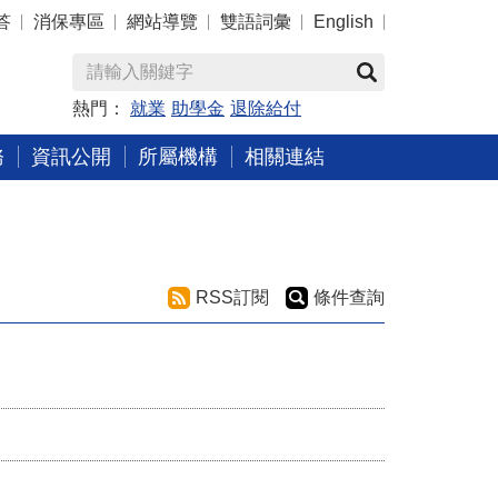
答
消保專區
網站導覽
雙語詞彙
English
熱門：
就業
助學金
退除給付
務
資訊公開
所屬機構
相關連結
RSS訂閱
條件查詢