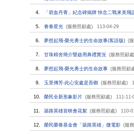
4.
「碧血丹青」紀念碑揭牌 悼念二戰來美飛
5.
眷眷星光
(服務照顧處)
113-04-29
6.
夢想起飛-榮光勇士的生命故事(客語版)
(
7.
甘珠精舍簡介暨啟用典禮實況
(服務照顧處
8.
夢想起飛-榮光勇士的生命故事
(服務照顧
9.
玉里傳芳-此心安處是吾鄉
(服務照顧處)
10.
榮民全新形象影片
(服務照顧處)
111-11-
11.
築路英雄首映會花絮
(服務照顧處)
110-0
12.
榮民榮眷基金會「築路英雄」微電影
(服