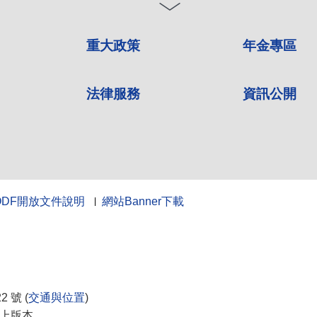
重大政策
年金專區
法律服務
資訊公開
ODF開放文件說明
網站Banner下載
10
 號 (
交通與位置
)
0以上版本