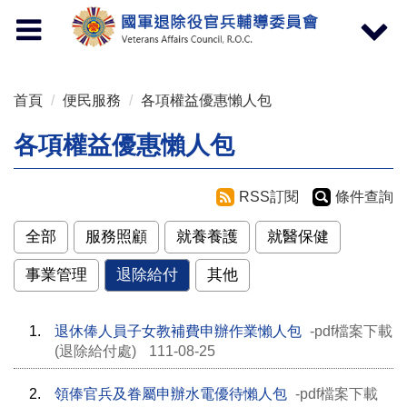
按 Enter 到主內容區
Toggle
Toggle
navigation
navigat
首頁
便民服務
各項權益優惠懶人包
各項權益優惠懶人包
RSS訂閱
條件查詢
全部
服務照顧
就養養護
就醫保健
事業管理
退除給付
其他
1.
退休俸人員子女教補費申辦作業懶人包
-pdf檔案下載
(退除給付處)
111-08-25
2.
領俸官兵及眷屬申辦水電優待懶人包
-pdf檔案下載