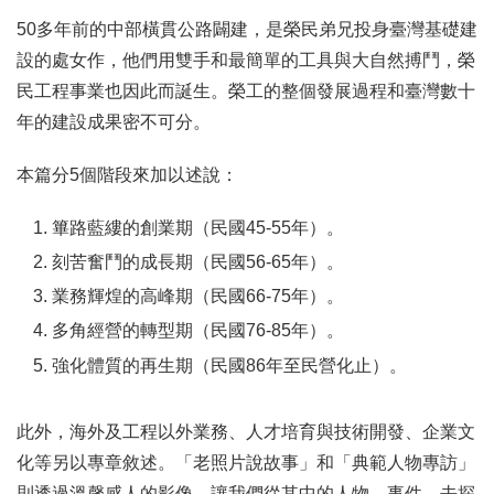
50多年前的中部橫貫公路闢建，是榮民弟兄投身臺灣基礎建
設的處女作，他們用雙手和最簡單的工具與大自然搏鬥，榮
民工程事業也因此而誕生。榮工的整個發展過程和臺灣數十
年的建設成果密不可分。
本篇分5個階段來加以述說：
篳路藍縷的創業期（民國45-55年）。
刻苦奮鬥的成長期（民國56-65年）。
業務輝煌的高峰期（民國66-75年）。
多角經營的轉型期（民國76-85年）。
強化體質的再生期（民國86年至民營化止）。
此外，海外及工程以外業務、人才培育與技術開發、企業文
化等另以專章敘述。「老照片說故事」和「典範人物專訪」
則透過溫馨感人的影像，讓我們從其中的人物、事件，去探