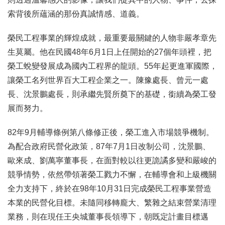
索背後所蘊涵的那份真誠情感、道義。
榮民工程事業的輝煌成就，最重要最關鍵的人物非嚴孝章先
生莫屬。他在民國48年6月1日上任開始的27個年頭裡，把
榮工蛻變發展成為國內工程界的龍頭。55年起更進軍國際，
讓榮工名列世界百大工程企業之一。陳豫處長、曾元一處
長、沈景鵬處長，則承繼先賢所奠下的基礎，銜續為榮工發
展而努力。
82年9月輔導條例第八條修正後，榮工進入市場競爭機制。
為配合政府民營化政策，87年7月1日改制公司，沈景鵬、
歐來成、劉萬寧董事長，在面對較以往更詭譎多變和嚴峻的
競爭情勢，依然帶領著榮工戮力不懈，在輔導會和上級機關
全力支持下，終於在98年10月31日完成榮民工程事業營造
本業的民營化目標。未隨同移轉龐大、繁雜之結束營業清理
業務，則在現任王央城董事長領導下，朝既定計畫目標邁