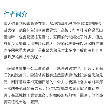
作者簡介
當人們看到巍峨高聳在臺北盆地精華地段的臺北101國際金
融大樓，總會仰首讚嘆這世界第一高樓；行車呼嘯穿過雪山
隧道時，也會驚覺往返臺北、宜蘭的時間縮短了許多。但是
有多少人知道，這些現代偉大工程的代表鉅作以及50餘年來
許多國家重大建設，是由榮民弟兄付出多少辛酸血淚和青春
歲月所堆砌起來的呢？
「輔導會故事—榮工事蹟篇」，就是透過文字、照片，有條
理的細說從頭。除讓曾經投身這些國家經濟建設的榮民弟兄
們，回憶那艱辛卻充滿律動的生命力，更讓社會大眾能再深
一層的去認識榮民弟兄，他們默默地為國家奉獻了青春歲
月，甚至犧牲了寶貴生命，卻始終無怨無悔，因為，他們熱
愛著這塊土地—臺灣。