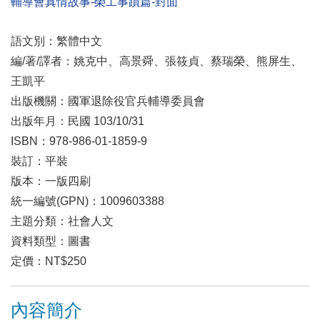
輔導會真情故事-榮工事蹟篇-封面
語文別：繁體中文
編/著/譯者：姚克中、高景舜、張筱貞、蔡瑞榮、熊屏生、
王凱平
出版機關：國軍退除役官兵輔導委員會
出版年月：民國 103/10/31
ISBN：978-986-01-1859-9
裝訂：平裝
版本：一版四刷
統一編號(GPN)：1009603388
主題分類：社會人文
資料類型：圖書
定價：NT$250
內容簡介