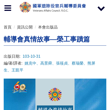
按 Enter 到主內容區
Toggle
Toggle
navigation
navigat
首頁
資訊公開
本會出版品
輔導會真情故事—榮工事蹟篇
出版日期:
103-10-31
編/著/譯者:
姚克中、高景舜、張筱貞、蔡瑞榮、熊屏
生、王凱平