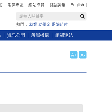
答
消保專區
網站導覽
雙語詞彙
English
熱門：
就業
助學金
退除給付
務
資訊公開
所屬機構
相關連結
A+
A-